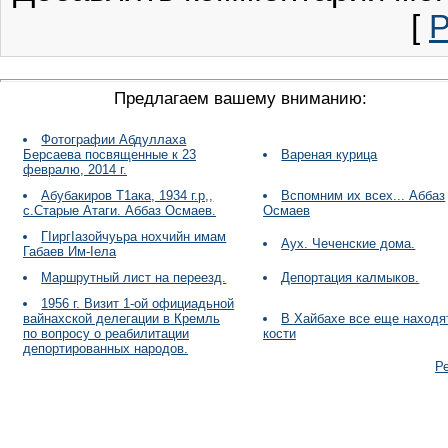
[
Р
Предлагаем вашему вниманию:
Фотографии Абдуллаха
Берсаева посвященные к 23
Вареная курица
февралю, 2014 г.
Абубакиров Т1ака, 1934 г.р,,
Вспомним их всех... Аббаз
с.Старые Атаги. Аббаз Осмаев.
Осмаев
ГIиргIазойчуьра нохчийн имам
Аух. Чеченские дома.
Габаев Им-Iела
Маршрутный лист на переезд.
Депортация калмыков.
1956 г. Визит 1-ой официадьной
вайнахской делегации в Кремль
В Хайбахе все еще находя
по вопросу о реабилитации
кости
депортированных народов.
Р