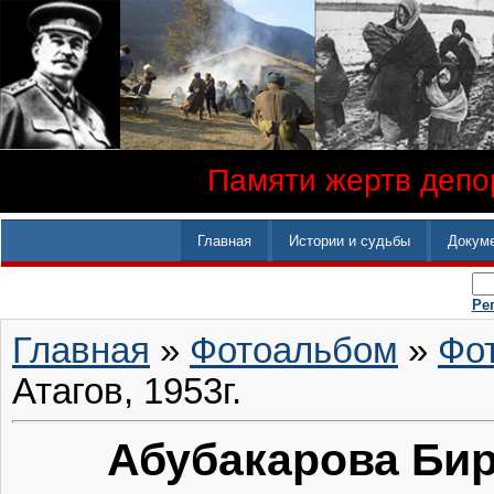
Памяти жертв депор
Главная
Истории и судьбы
Докум
Ре
Главная
»
Фотоальбом
»
Фо
Атагов, 1953г.
Абубакарова Бирл