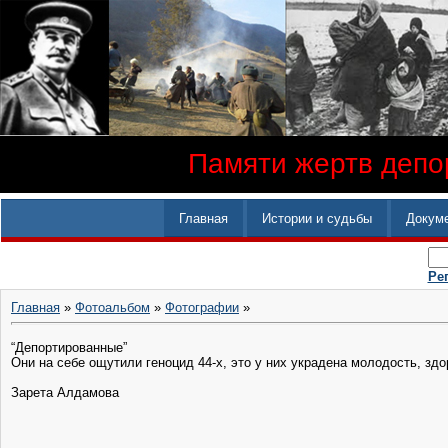
Памяти жертв депор
Главная
Истории и судьбы
Докум
Ре
Главная
»
Фотоальбом
»
Фотографии
»
“Депортированные”
Они на себе ощутили геноцид 44-х, это у них украдена молодость, здор
Зарета Алдамова