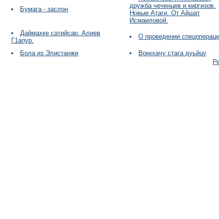
дружба чеченцев и киргизов.
Бумага - заслон
Новые Атаги. От Айшат
Исмаиловой.
Даймахке сатийсар. Алиев
О проведении спецоперац
Г1апур.
Бола из Элистанжи
Воккхачу стага дуьйцу
Р