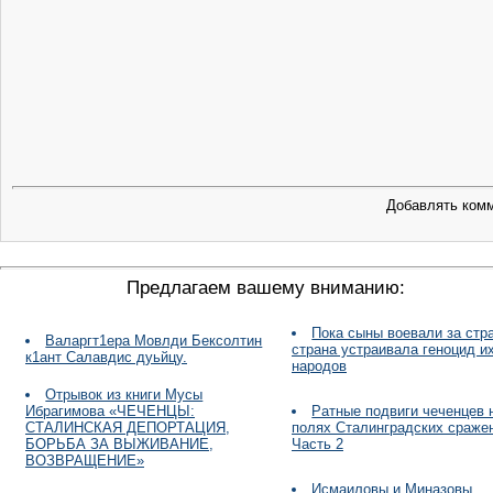
Добавлять комм
Предлагаем вашему вниманию:
Пока сыны воевали за стра
Валаргт1ера Мовлди Бексолтин
страна устраивала геноцид и
к1ант Салавдис дуьйцу.
народов
Отрывок из книги Мусы
Ибрагимова «ЧЕЧЕНЦЫ:
Ратные подвиги чеченцев 
СТАЛИНСКАЯ ДЕПОРТАЦИЯ,
полях Сталинградских сраже
БОРЬБА ЗА ВЫЖИВАНИЕ,
Часть 2
ВОЗВРАЩЕНИЕ»
Исмаиловы и Миназовы,