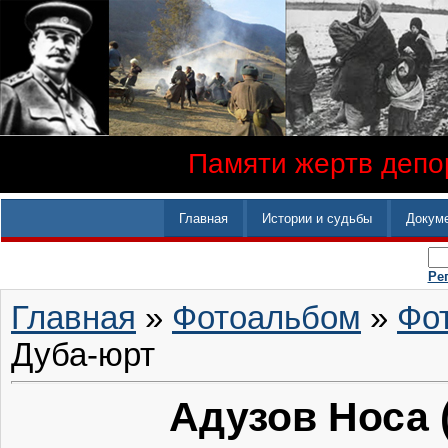
Памяти жертв депор
Главная
Истории и судьбы
Докум
Ре
Главная
»
Фотоальбом
»
Фо
Дуба-юрт
Адузов Носа (