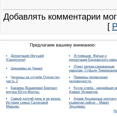
Добавлять комментарии мог
[
Р
Предлагаем вашему вниманию:
Депортация Ингушей
Устоявщие. Фильм о
(Свидетели)
депортации Балкарского наро
Ответ репрессированным
Цинцаевы из Чишки
народам. Суфьян Темиржанов
Чеченцы на службе Отечеству,
Примеры проявления
часть 2
человечности.
Бакаева (Баширова) Бирлант,
Кусок хлеба - ценнейшая 
внучка Юсуп-Моллы.
Азамат Исмаилов.
Самый долгий день в ее жизни.
Адаев Ахьмадаца хиллачу
История семьи Салиховой
къамелан кийсиг... Марет
Марьям.
Эльдиева.
Р