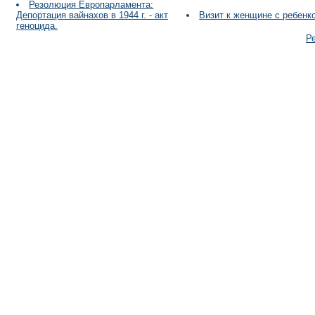
Резолюция Европарламента:
Депортация вайнахов в 1944 г. - акт
Визит к женщине с ребенко
геноцида.
Р