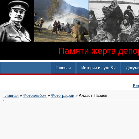
Памяти жертв депор
Главная
Истории и судьбы
Докум
Ре
Главная
»
Фотоальбом
»
Фотографии
» Алхаст Париев