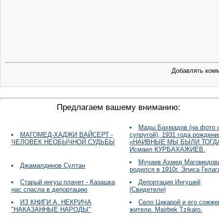
Добавлять комм
Предлагаем вашему вниманию:
Мады Бахмадов (на фото 
МАГОМЕД-ХАДЖИ ВАЙСЕРТ -
супругой), 1931 года рождени
ЧЕЛОВЕК НЕОБЫЧНОЙ СУДЬБЫ
«НАИВНЫЕ МЫ БЫЛИ ТОГД
Исмаил КУРБАХАЖИЕВ.
Мучаев Ахмед Магомедов
Джамалдинов Султан
родился в 1910г. Элиса Гелаг
Старый ингуш плачет - Казашка
Депортация Ингушей
нас спасла в депортацию
(Свидетели)
ИЗ КНИГИ А. НЕКРИЧА
Село Цикарой и его сожж
"НАКАЗАННЫЕ НАРОДЫ"
жители. Mairbek Tzikaro.