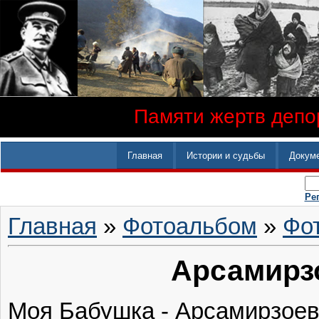
Памяти жертв депор
Главная
Истории и судьбы
Докум
Ре
Главная
»
Фотоальбом
»
Фо
Арсамирзо
Моя Бабушка - Арсамирзоев