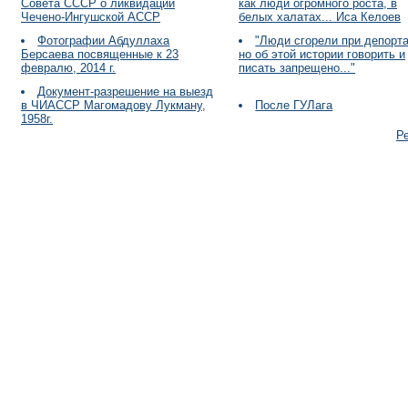
Совета СССР о ликвидации
как люди огромного роста, в
Чечено-Ингушской АССР
белых халатах... Иса Келоев
Фотографии Абдуллаха
"Люди сгорели при депорта
Берсаева посвященные к 23
но об этой истории говорить и
февралю, 2014 г.
писать запрещено..."
Документ-разрешение на выезд
в ЧИАССР Магомадову Лукману,
После ГУЛага
1958г.
Р