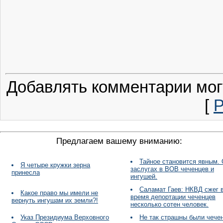
Добавлять комментарии мог
[
Р
Предлагаем вашему вниманию:
Тайное становится явным.
Я четыре кружки зерна
заслугах в ВОВ чеченцев и
принесла
ингушей.
Саламат Гаев: НКВД сжег 
Какое право мы имели не
время депортации чеченцев
вернуть ингушам их земли?!
несколько сотен человек.
Указ Президиума Верховного
Не так страшны были чече