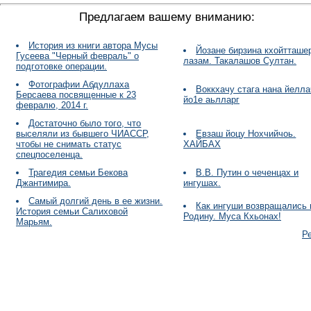
Предлагаем вашему вниманию:
История из книги автора Мусы
Йозане бирзина кхойтташе
Гусеева "Черный февраль" о
лазам. Такалашов Султан.
подготовке операции.
Фотографии Абдуллаха
Воккхачу стага нана йелл
Берсаева посвященные к 23
йо1е аьлларг
февралю, 2014 г.
Достаточно было того, что
выселяли из бывшего ЧИАССР,
Евзаш йоцу Нохчийчоь.
чтобы не снимать статус
ХАЙБАХ
спецпоселенца.
Трагедия семьи Бекова
В.В. Путин о чеченцах и
Джантимира.
ингушах.
Самый долгий день в ее жизни.
Как ингуши возвращались 
История семьи Салиховой
Родину. Муса Кхьонах!
Марьям.
Р