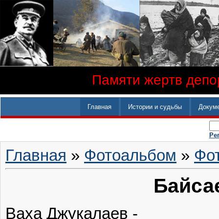
Памяти жертв депор
Главная
Истории и судьбы
Докум
Ре
Главная
»
Фотоальбом
»
Фо
Байса
‎Ваха Джукалаев‎ -