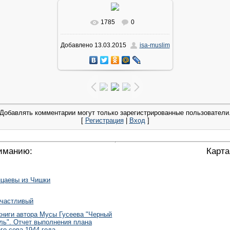
1785
0
В реальном размере
720x960
/
Добавлено
13.03.2015
isa-muslim
111.0Kb
Добавлять комментарии могут только зарегистрированные пользователи
[
Регистрация
|
Вход
]
иманию:
Карта
цаевы из Чишки
частливый
книги автора Мусы Гусеева "Черный
ль". Отчет выполнения плана
го сева 1944 года.