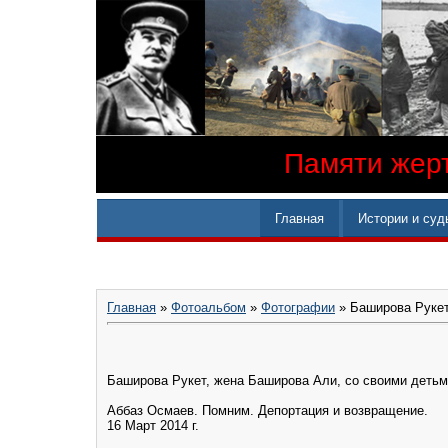
Памяти жерт
Главная
Истории и суд
Главная
»
Фотоальбом
»
Фотографии
» Баширова Рукет
Баширова Рукет, жена Баширова Али, со своими детьми
Аббаз Осмаев‎. Помним. Депортация и возвращение.
16 Март 2014 г.