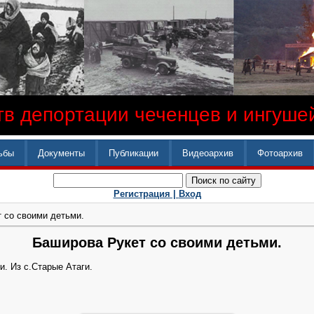
в депортации чеченцев и ингушей
ьбы
Документы
Публикации
Видеоархив
Фотоархив
Регистрация |
Вход
 со своими детьми.
Баширова Рукет со своими детьми.
. Из с.Старые Атаги.