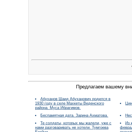
Предлагаем вашему вн
Абуханов Шаид Абуханович родился в
1930 году в селе Махкеты Веденского
Цин
района. Муса Ибрагимов.
Беспамятная дата. Зарина Ахматова.
Нес
Те солдаты, которых мы жалели, уже с
Из 
нами разговаривать не хотели. Тумгоева
февра
Езейни.
осенне