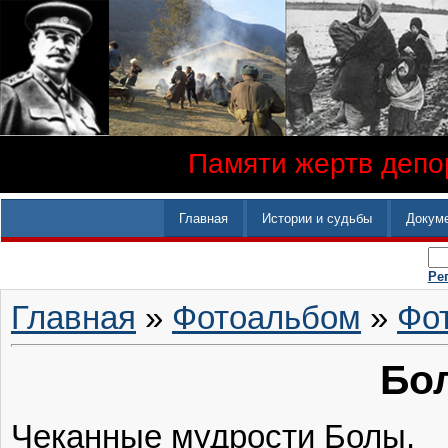
Памяти жертв депор
Главная
Истории и судьбы
Докум
Ре
Главная
»
Фотоальбом
»
Фо
Бо
Чеканные мудрости Болы.