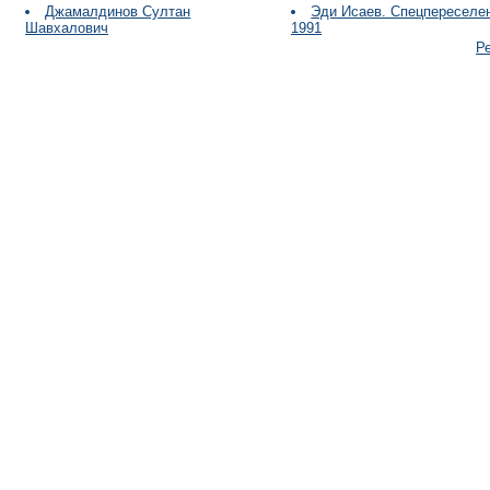
Джамалдинов Султан
Эди Исаев. Спецпереселе
Шавхалович
1991
Р