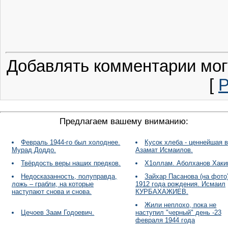
Добавлять комментарии мог
[
Р
Предлагаем вашему вниманию:
Февраль 1944-го был холоднее.
Кусок хлеба - ценнейшая 
Мурад Доддо.
Азамат Исмаилов.
Твёрдость веры наших предков.
Х1оллам. Аболханов Хак
Недосказанность, полуправда,
Зайхар Пасанова (на фото)
ложь – грабли, на которые
1912 года рождения. Исмаил
наступают снова и снова.
КУРБАХАЖИЕВ.
Жили неплохо, пока не
Цечоев Заам Годоевич.
наступил "черный" день -23
февраля 1944 года