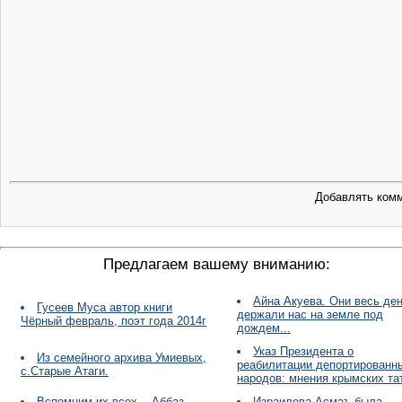
Добавлять комм
Предлагаем вашему вниманию:
Айна Акуева. Они весь де
Гусеев Муса автор книги
держали нас на земле под
Чёрный февраль, поэт года 2014г
дождем...
Указ Президента о
Из семейного архива Умиевых,
реабилитации депортированн
с.Старые Атаги.
народов: мнения крымских та
Вспомним их всех... Аббаз
Израилова Асмаъ была