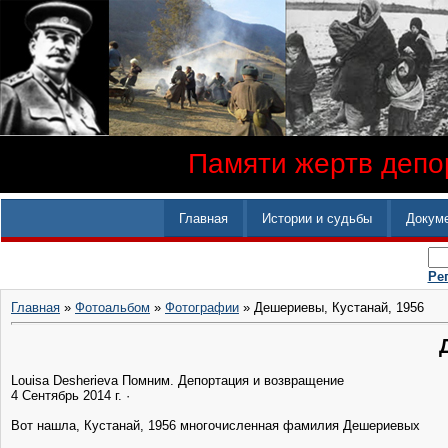
Памяти жертв депор
Главная
Истории и судьбы
Докум
Ре
Главная
»
Фотоальбом
»
Фотографии
» Дешериевы, Кустанай, 1956
Louisa Desherieva ‎Помним. Депортация и возвращение
4 Сентябрь 2014 г. ·
Вот нашла, Кустанай, 1956 многочисленная фамилия Дешериевых