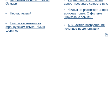
Осмаев
депортирована с сыном в рук
Фильм не разжигает, а про
Несчастливый
включает свет. О фильме
"Приказано забыть".
Клип о выселении на
К 50-летию возвращения
французском языке. Имиш
чеченцев из депортации
Шерипов.
Р