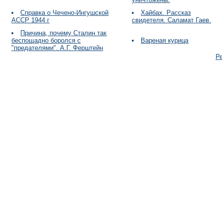
Справка о Чечено-Ингушской
Хайбах. Рассказ
АССР 1944 г
свидетеля. Саламат Гаев.
Причина, почему Сталин так
беспощадно боролся с
Вареная курица
"предателями". А.Г. Ферштейн
Р