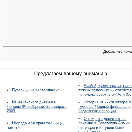
Добавлять комм
Предлагаем вашему вниманию:
Разбой, хулиганство, нан
Пуговицы не застёгивались
тяжких телесных — статисти
поползла вверх. Лом-Али Юс
Из Чеченского дневника
История из книги автора 
Полины Жеребцовой. 23 февраля
Гусеева "Черный февраль" о
2003.
подготовке операции.
О том, что документы о
Награда для хранительницы
призыве в Советскую Армию
памяти
чеченцев и ингушей были
уничтожены.