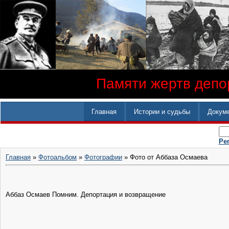
Памяти жертв депор
Главная
Истории и судьбы
Докум
Ре
Главная
»
Фотоальбом
»
Фотографии
» Фото от Аббаза Осмаева
Аббаз Осмаев ‎Помним. Депортация и возвращение