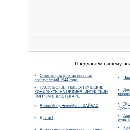
Предлагаем вашему вн
О некоторых фактах военных
Пос
преступлений 1944 года.
НАСИЛЬСТВЕННЫЕ ЭТНИЧЕСКИЕ
Док
КОНФЛИКТЫ НА ЦЕЛИНЕ. ИНГУШСКИЙ
прика
ПОГРОМ В ДЖЕТЫГАРЕ
"Де
Евзаш йоцу Нохчийчоь. ХАЙБАХ
Доржи
Асе
Доттаг1
отца.
Ког
Ратные подвиги чеченцев на полях