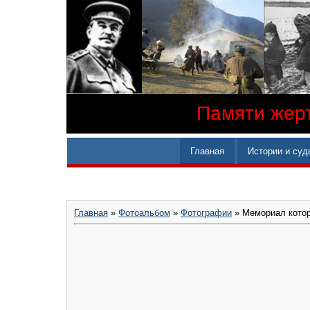
Памяти жерт
Главная
Истории и суд
Главная
»
Фотоальбом
»
Фотографии
» Мемориал котор