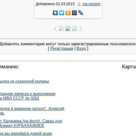
Добавлено
01.03.2015
isa-muslim
186.6Kb
Добавлять комментарии могут только зарегистрированные пользователи
[
Регистрация
|
Вход
]
иманию:
Карта
ылка из сказочной родины
ладная записка о выполнении
за МВД СССР № 0262
вочка в мамином пальто". Алексей
ев.
т Хаджиева (на фото). Саван для
 Исмаил КУРБАХАЖИЕВ
да мы вернёмся домой всем