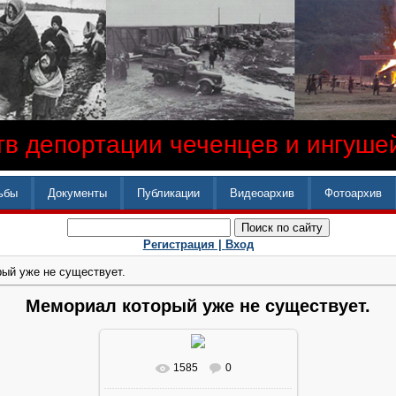
в депортации чеченцев и ингушей
ьбы
Документы
Публикации
Видеоархив
Фотоархив
Регистрация |
Вход
ый уже не существует.
Мемориал который уже не существует.
1585
0
В реальном размере
960x647
/