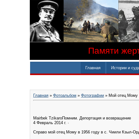
Памяти жерт
Главная
Истории и суд
Главная
»
Фотоальбом
»
Фотографии
» Мой отец Мому 
Mairbek Tzikaro‎Помним. Депортация и возвращение
4 Февраль 2014 г. ·
Справо мой отец Мому в 1956 году в с. Чиили Кзыл-Ор