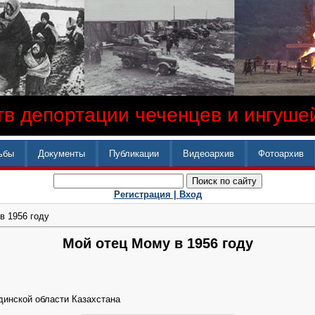
в депортации чеченцев и ингушей
ьбы
Документы
Публикации
Видеоархив
Фотоархив
Регистрация |
Вход
в 1956 году
Мой отец Мому в 1956 году
динской области Казахстана