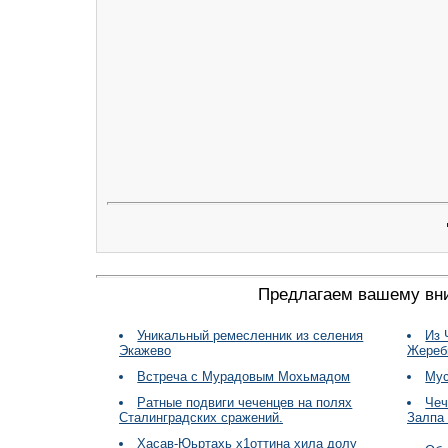
Предлагаем вашему вн
Уникальный ремесленник из селения
Из 
Экажево
Жеребц
Встреча с Мурадовым Мохьмадом
Мус
Ратные подвиги чеченцев на полях
Чеч
Сталинградских сражений.
Залпа
Хасав-Юьртахь х1оттина хила долу