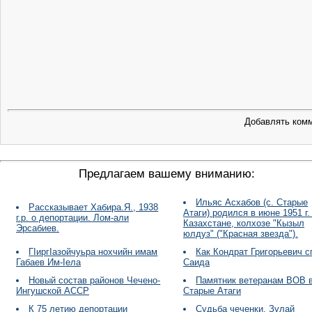
Добавлять комм
Предлагаем вашему вниманию:
Ильяс Асхабов (с. Старые
Рассказывает Хабира.Я., 1938
Атаги) родился в июне 1951 г.
г.р. о депортации. Лом-али
Казахстане, колхозе "Кызыл
Эрсабиев.
юлдуз" ("Красная звезда").
ГIиргIазойчуьра нохчийн имам
Как Кондрат Григорьевич с
Габаев Им-Iела
Саида
Новый состав районов Чечено-
Памятник ветеранам ВОВ в
Ингушской АССР
Старые Атаги
К 75 летию депортации
Судьба чеченки. Зулай