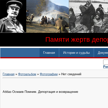
Памяти жертв депор
Главная
Истории и судьбы
Докум
Ре
Главная
»
Фотоальбом
»
Фотографии
» Нет сведений
Аббаз Осмаев ‎Помним. Депортация и возвращение