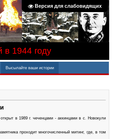
Версия для слабовидящих
 в 1944 году
Высылайте ваши истории
ии
ткрыт в 1989 г. чеченцами - аккинцами в с. Новокули
амятника проходит многочисленный митинг, где, в том