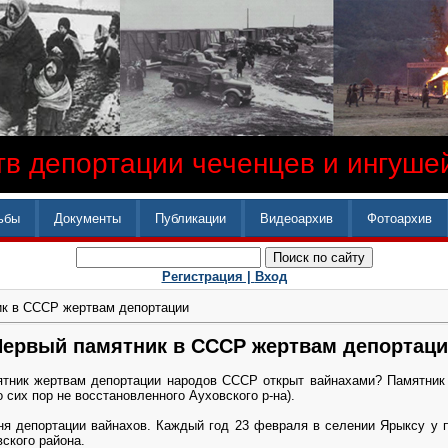
в депортации чеченцев и ингушей
ьбы
Документы
Публикации
Видеоархив
Фотоархив
Регистрация |
Вход
к в СССР жертвам депортации
ервый памятник в СССР жертвам депортац
тник жертвам депортации народов СССР открыт вайнахами? Памятник о
 сих пор не восстановленного Ауховского р-на).
ня депортации вайнахов. Каждый год 23 февраля в селении Ярыксу у п
ского района.