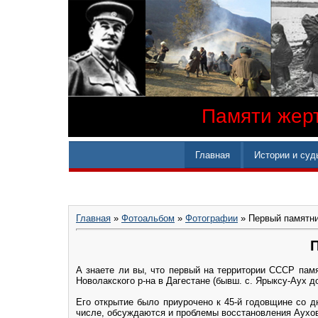
Памяти жерт
Главная
Истории и суд
Главная
»
Фотоальбом
»
Фотографии
» Первый памятни
П
А знаете ли вы, что первый на территории СССР памя
Новолакского р-на в Дагестане (бывш. с. Ярыксу-Аух до
Его открытие было приурочено к 45-й годовщине со д
числе, обсуждаются и проблемы восстановления Аухов