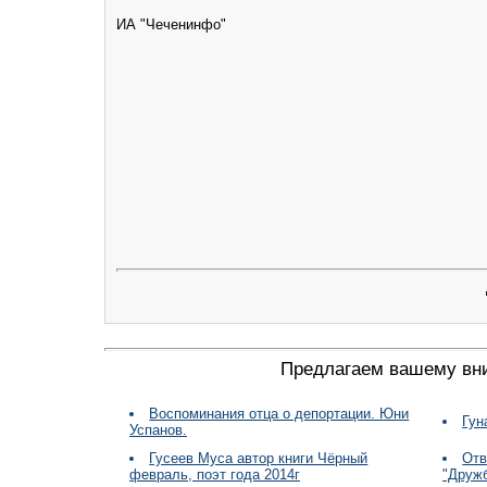
ИА "Чеченинфо"
Предлагаем вашему вн
Воспоминания отца о депортации. Юни
Гун
Успанов.
Гусеев Муса автор книги Чёрный
Отв
февраль, поэт года 2014г
"Друж