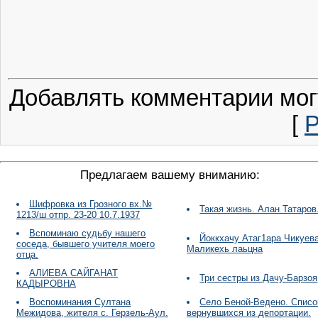
Добавлять комментарии мог
[
Р
Предлагаем вашему вниманию:
Шифровка из Грозного вх.№
Такая жизнь. Алан Татаров
1213/ш отпр. 23-20 10.7.1937
Вспоминаю судьбу нашего
Йоккхачу Атаг1ара Чикуев
соседа, бывшего учителя моего
Маликехь лаьцна
отца.
АЛИЕВА САЙГАНАТ
Три сестры из Дачу-Барзоя
КАДЫРОВНА
Воспоминания Султана
Село Беной-Ведено. Списо
Межидова, жителя с. Герзель-Аул.
вернувшихся из депортации.