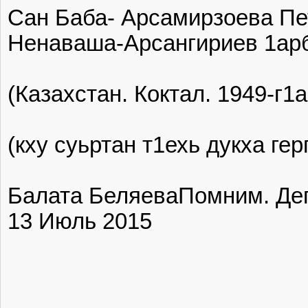
Сан Баба- Арсамирзоева Пе
Ненаваша-Арсангириев 1ар
(Казахстан. Коктал. 1949-г1
(кху суьртан т1ехь дукха гер
Балата Беляева‎Помним. Де
13 Июль 2015