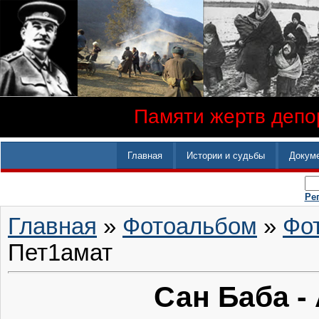
Памяти жертв депор
Главная
Истории и судьбы
Докум
Ре
Главная
»
Фотоальбом
»
Фо
Пет1амат
Сан Баба -