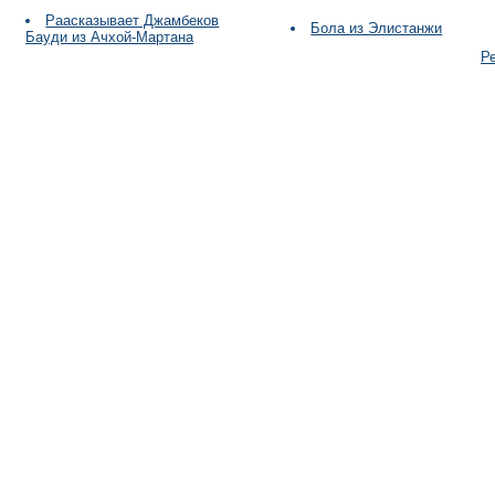
Раасказывает Джамбеков
Бола из Элистанжи
Бауди из Ачхой-Мартана
Р