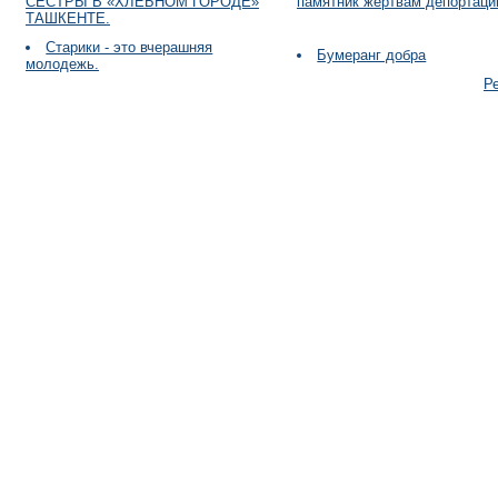
СЕСТРЫ В «ХЛЕБНОМ ГОРОДЕ»
памятник жертвам депортаци
ТАШКЕНТЕ.
Старики - это вчерашняя
Бумеранг добра
молодежь.
Р