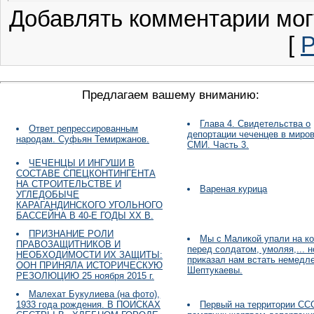
Добавлять комментарии мог
[
Р
Предлагаем вашему вниманию:
Глава 4. Свидетельства о
Ответ репрессированным
депортации чеченцев в миро
народам. Суфьян Темиржанов.
СМИ. Часть 3.
ЧЕЧЕНЦЫ И ИНГУШИ В
СОСТАВЕ СПЕЦКОНТИНГЕНТА
НА СТРОИТЕЛЬСТВЕ И
Вареная курица
УГЛЕДОБЫЧЕ
КАРАГАНДИНСКОГО УГОЛЬНОГО
БАССЕЙНА В 40-Е ГОДЫ ХХ В.
ПРИЗНАНИЕ РОЛИ
Мы с Маликой упали на к
ПРАВОЗАЩИТНИКОВ И
перед солдатом, умоляя,... н
НЕОБХОДИМОСТИ ИХ ЗАЩИТЫ:
приказал нам встать немедл
ООН ПРИНЯЛА ИСТОРИЧЕСКУЮ
Шептукаевы.
РЕЗОЛЮЦИЮ 25 ноября 2015 г.
Малехат Букулиева (на фото),
1933 года рождения. В ПОИСКАХ
Первый на территории СС