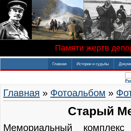
Памяти жертв депор
Главная
Истории и судьбы
Докум
Ре
Главная
»
Фотоальбом
»
Фо
Старый М
Мемориальный комплекс