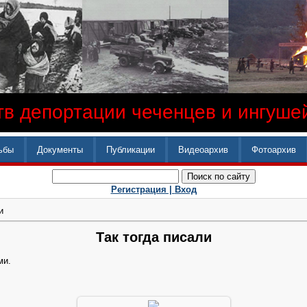
в депортации чеченцев и ингушей
ьбы
Документы
Публикации
Видеоархив
Фотоархив
Регистрация |
Вход
и
Так тогда писали
ми.