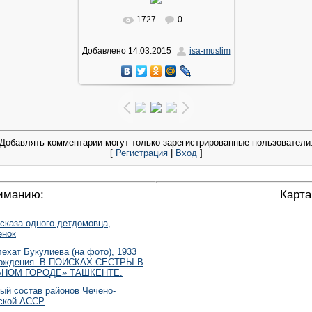
1727
0
В реальном размере
720x960
/
Добавлено
14.03.2015
isa-muslim
135.1Kb
Добавлять комментарии могут только зарегистрированные пользователи
[
Регистрация
|
Вход
]
иманию:
Карта
сказа одного детдомовца,
енок
ехат Букулиева (на фото), 1933
рождения. В ПОИСКАХ СЕСТРЫ В
БНОМ ГОРОДЕ» ТАШКЕНТЕ.
ый состав районов Чечено-
ской АССР