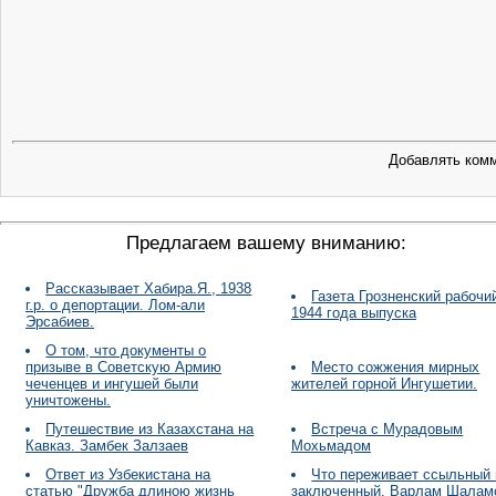
Добавлять комм
Предлагаем вашему вниманию:
Рассказывает Хабира.Я., 1938
Газета Грозненский рабочи
г.р. о депортации. Лом-али
1944 года выпуска
Эрсабиев.
О том, что документы о
призыве в Советскую Армию
Место сожжения мирных
чеченцев и ингушей были
жителей горной Ингушетии.
уничтожены.
Путешествие из Казахстана на
Встреча с Мурадовым
Кавказ. Замбек Залзаев
Мохьмадом
Ответ из Узбекистана на
Что переживает ссыльный
статью "Дружба длиною жизнь
заключенный. Варлам Шалам