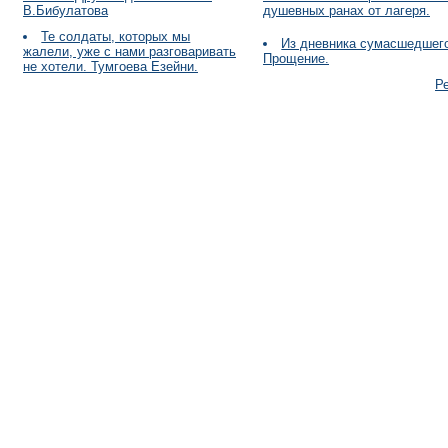
В.Бибулатова
душевных ранах от лагеря.
Те солдаты, которых мы
Из дневника сумасшедшег
жалели, уже с нами разговаривать
Прощение.
не хотели. Тумгоева Езейни.
Р