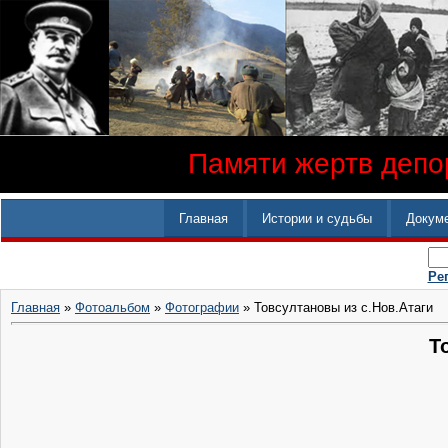
Памяти жертв депор
Главная
Истории и судьбы
Докум
Ре
Главная
»
Фотоальбом
»
Фотографии
» Товсултановы из с.Нов.Атаги
Т