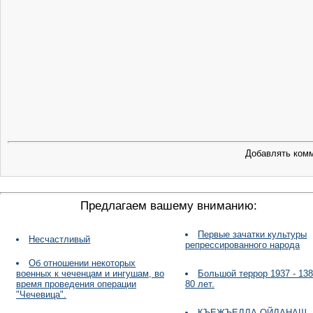
Добавлять комм
Предлагаем вашему вниманию:
Первые зачатки культуры
Несчастливый
репрессированного народа
Об отношении некоторых
военных к чеченцам и ингушам, во
Большой террор 1937 - 138 г
время проведения операции
80 лет.
"Чечевица".
КЪЕЖЪЕЛЛА ОЙЛАНАШ,