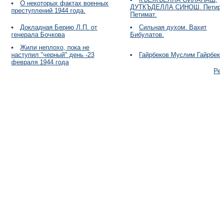
О некоторых фактах военных
ДУТКЪДЕЛЛА СИНОШ. Петир
преступлений 1944 года.
Петимат.
Докладная Берию Л.П. от
Сильная духом. Вахит
генерала Бочкова
Бибулатов.
Жили неплохо, пока не
наступил "черный" день -23
Гайрбеков Муслим Гайрбе
февраля 1944 года
Р