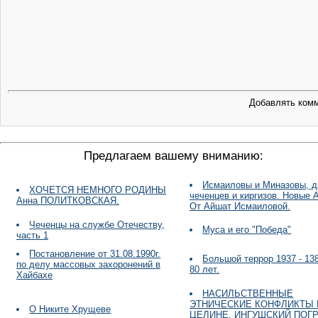
Добавлять комм
Предлагаем вашему вниманию:
Исмаиловы и Миназовы, 
ХОЧЕТСЯ НЕМНОГО РОДИНЫ
чеченцев и киргизов. Новые А
Анна ПОЛИТКОВСКАЯ.
От Айшат Исмаиловой.
Чеченцы на службе Отечеству,
Муса и его "Победа"
часть 1
Постановление от 31.08.1990г.
Большой террор 1937 - 138 
по делу массовых захоронений в
80 лет.
Хайбахе
НАСИЛЬСТВЕННЫЕ
ЭТНИЧЕСКИЕ КОНФЛИКТЫ 
О Никите Хрущеве
ЦЕЛИНЕ. ИНГУШСКИЙ ПОГ