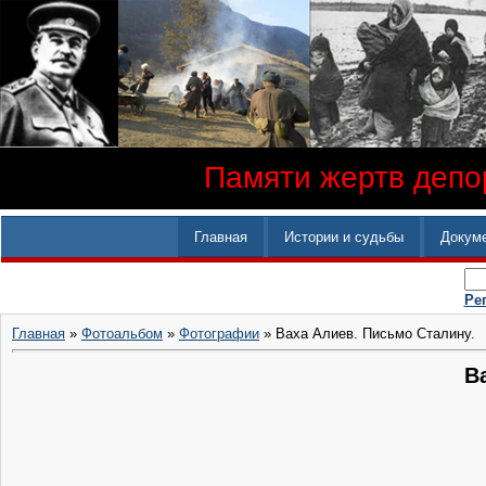
Памяти жертв депор
Главная
Истории и судьбы
Докум
Ре
Главная
»
Фотоальбом
»
Фотографии
» Ваха Алиев. Письмо Сталину.
В