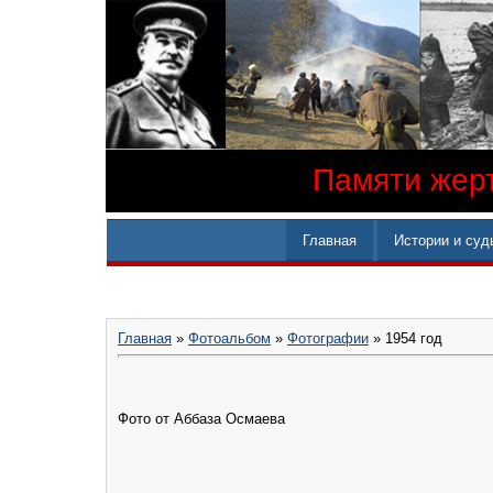
Памяти жерт
Главная
Истории и суд
Главная
»
Фотоальбом
»
Фотографии
» 1954 год
Фото от Аббаза Осмаева