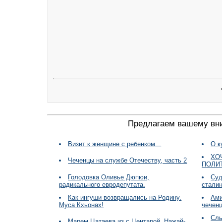
Предлагаем вашему вн
Визит к женщине с ребенком...
О к
ХО
Чеченцы на службе Отечеству, часть 2
ПОЛИ
Голодовка Оливье Дюпюи,
Суд
радикального евродепутата.
стали
Как ингуши возвращались на Родину.
Aми
Муса Кхьонах!
чеченц
Слы
Марем Цатаева из с.Центарой, Нажай-