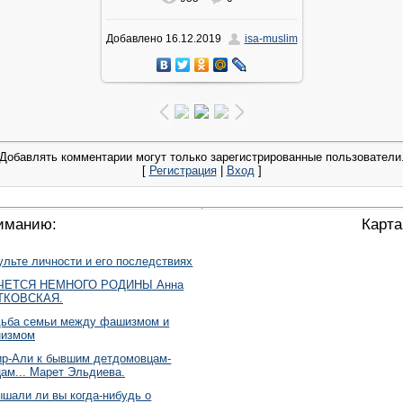
В реальном размере
720x960
/
Добавлено
16.12.2019
isa-muslim
56.7Kb
Добавлять комментарии могут только зарегистрированные пользователи
[
Регистрация
|
Вход
]
иманию:
Карта
ульте личности и его последствиях
ЧЕТСЯ НЕМНОГО РОДИНЫ Анна
ТКОВСКАЯ.
ьба семьи между фашизмом и
низмом
р-Али к бывшим детдомовцам-
ам... Марет Эльдиева.
шали ли вы когда-нибудь о