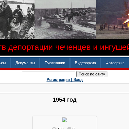
в депортации чеченцев и ингушей
ьбы
Документы
Публикации
Видеоархив
Фотоархив
Регистрация |
Вход
1954 год
955
0