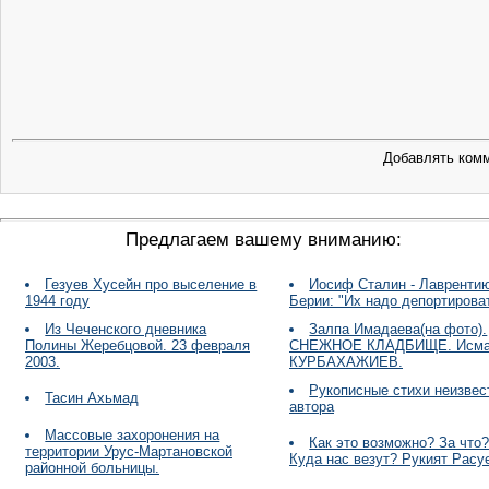
Добавлять комм
Предлагаем вашему вниманию:
Гезуев Хусейн про выселение в
Иосиф Сталин - Лавренти
1944 году
Берии: "Их надо депортироват
Из Чеченского дневника
Залпа Имадаева(на фото).
Полины Жеребцовой. 23 февраля
СНЕЖНОЕ КЛАДБИЩЕ. Исм
2003.
КУРБАХАЖИЕВ.
Рукописные стихи неизвес
Тасин Ахьмад
автора
Массовые захоронения на
Как это возможно? За что
территории Урус-Мартановской
Куда нас везут? Рукият Расу
районной больницы.