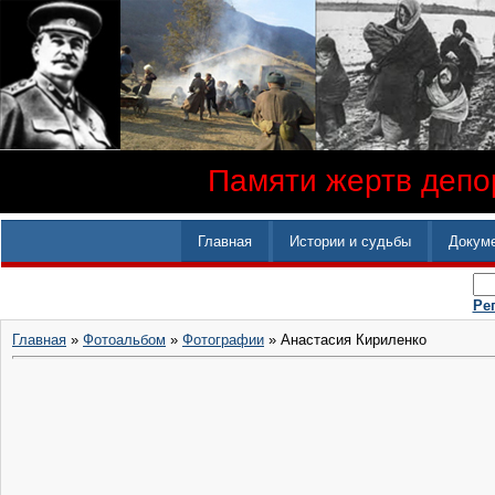
Памяти жертв депор
Главная
Истории и судьбы
Докум
Ре
Главная
»
Фотоальбом
»
Фотографии
» Анастасия Кириленко