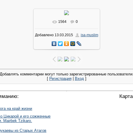
1564
0
В реальном размере
720x960
/
Добавлено
13.03.2015
isa-muslim
121.5Kb
Добавлять комментарии могут только зарегистрированные пользователи
[
Регистрация
|
Вход
]
иманию:
Карта
ога на край жизни
о Цикарой и его сожженные
. Mairbek Tzikaro.
укаевы из Старых Атагов