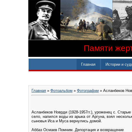
Памяти жерт
Главная
Истории и суд
Главная
»
Фотоальбом
»
Фотографии
» Асланбеков Новр
Асланбеков Новрди (1928-1957гг.), уроженец с. Старые
село, напился воды из арыка от Аргуна, взял нескольк
сыновья Иса и Муса вернулись домой.
Аббаз Осмаев‎ Помним. Депортация и возвращение