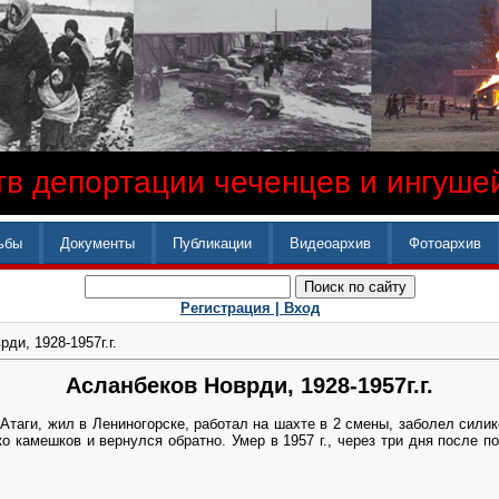
в депортации чеченцев и ингушей
ьбы
Документы
Публикации
Видеоархив
Фотоархив
Регистрация |
Вход
ди, 1928-1957г.г.
Асланбеков Новрди, 1928-1957г.г.
 Атаги, жил в Лениногорске, работал на шахте в 2 смены, заболел силик
о камешков и вернулся обратно. Умер в 1957 г., через три дня после по