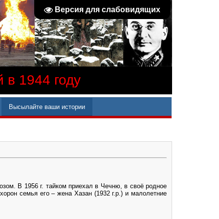
Версия для слабовидящих
 в 1944 году
Высылайте ваши истории
озом. В 1956 г. тайком приехал в Чечню, в своё родное
хорон семья его – жена Хазан (1932 г.р.) и малолетние