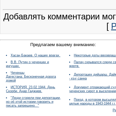
Добавлять комментарии мог
[
Р
Предлагаем вашему вниманию:
Хасан Бакаев. О наших врагах.
Некоторые даты ввозвращ
В.В. Путин о чеченцах и
Палач скрывался среди с
ингушах.
жертв.
Чеченцы
Депортацех дийцарш. Дай
Дагестана: Бесконечная дорога
- къу санна
домой
ИСТОРИЯ. 23.02.1944. День
Документ отражающий су
Скорби. Анар Гаджиев.
чеченских сирот в выселении.
"Люди сгорели при депортации,
Поезд, в котором высыля
но об этой истории говорить и
целые народы в 1943-1944 г.г.
писать запрещено..."
Р