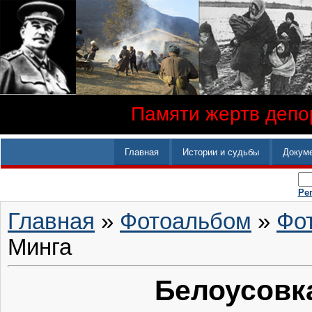
Памяти жертв депор
Главная
Истории и судьбы
Докум
Ре
Главная
»
Фотоальбом
»
Фо
Минга
Белоусовка