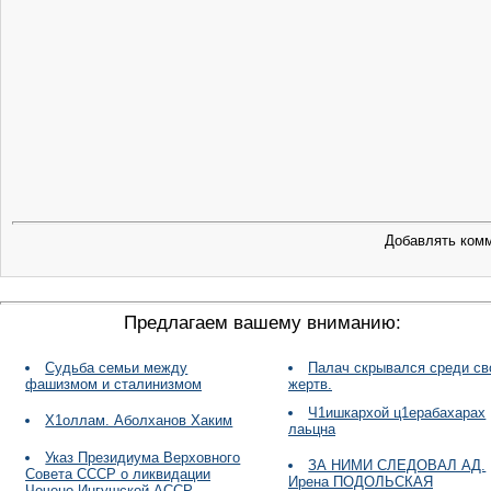
Добавлять комм
Предлагаем вашему вниманию:
Судьба семьи между
Палач скрывался среди св
фашизмом и сталинизмом
жертв.
Ч1ишкархой ц1ерабахарах
Х1оллам. Аболханов Хаким
лаьцна
Указ Президиума Верховного
ЗА НИМИ СЛЕДОВАЛ АД.
Совета СССР о ликвидации
Ирена ПОДОЛЬСКАЯ
Чечено-Ингушской АССР