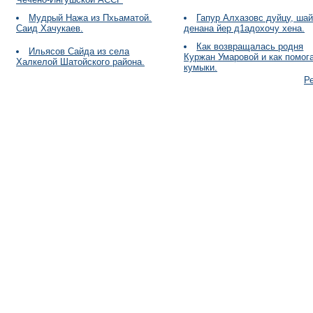
Мудрый Нажа из Пхьаматой.
Гапур Алхазовс дуйцу, ша
Саид Хачукаев.
денана йер д1адохочу хена.
Как возвращалась родня
Ильясов Сайда из села
Куржан Умаровой и как помог
Халкелой Шатойского района.
кумыки.
Р