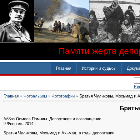
Памяти жертв депор
Главная
Истории и судьбы
Докум
Ре
Главная
»
Фотоальбом
»
Фотографии
» Братья Чуликовы, Мохьмад и 
Брать
Аббаз Осмаев‎ Помним. Депортация и возвращение
9 Февраль 2014 г. ·
Братья Чуликовы, Мохьмад и Ахьмад, в годы депортации.