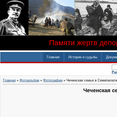
Памяти жертв депор
Главная
Истории и судьбы
Докум
Ре
Главная
»
Фотоальбом
»
Фотографии
» Чеченская семья в Семипалати
Чеченская с