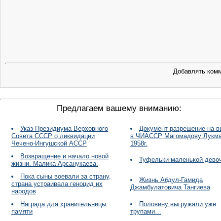
Добавлять комм
Предлагаем вашему вниманию:
Указ Президиума Верховного
Документ-разрешение на в
Совета СССР о ликвидации
в ЧИАССР Магомадову Лукма
Чечено-Ингушской АССР
1958г.
Возвращение и начало новой
Туфельки маленькой дево
жизни. Малика Арсанукаева.
Пока сыны воевали за страну,
Жизнь Абдул-Гамида
страна устраивала геноцид их
Джамбулатовича Тангиева
народов
Награда для хранительницы
Половину выгружали уже
памяти
трупами…