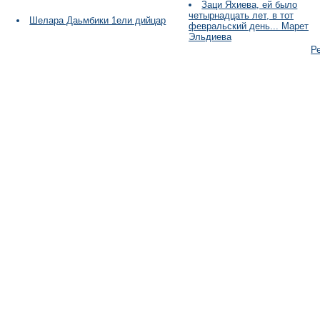
Заци Яхиева, ей было
четырнадцать лет, в тот
Шелара Даьмбики 1ели дийцар
февральский день... Марет
Эльдиева
Р