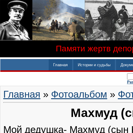
Памяти жертв депор
Главная
Истории и судьбы
Докум
Ре
Главная
»
Фотоальбом
»
Фо
Махмуд (с
Мой дедушка- Махмуд (сын К