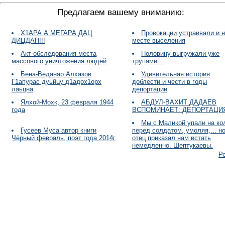
Предлагаем вашему вниманию:
Х1АРА А МЕГАРА ДАЦ
Провокации устраивали и 
ДИЦДАН!!!
месте выселения
Акт обследования места
Половину выгружали уже
массового уничтожения людей
трупами…
Бена-Веданар Алхазов
Удивительная история
Г1апурас дуьйцу д1адох1орх
доблести и чести в годы
лаьцна
депортации
Ялхой-Мохк, 23 февраля 1944
АБДУЛ-ВАХИТ ДАДАЕВ
года
ВСПОМИНАЕТ: ДЕПОРТАЦИ
Мы с Маликой упали на ко
Гусеев Муса автор книги
перед солдатом, умоляя,... н
Чёрный февраль, поэт года 2014г
отец приказал нам встать
немедленно. Шептукаевы.
Р