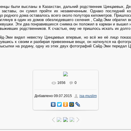
еченцы были высланы в Казахстан, дальний родственник Цинцаевых, Д
 заставы, он сумел пройти их незамеченным. Однако последний к
я до родного дома оставалось всего около полутора километров. Пришлос
Заглянув в один из домов обезлюдевшего селения , Сайд-Эми обратил в
вушки. Эти два понравившихся снимка он положил в карман и вышел н
 выживших родственников. К счастью, ему не пришлось искать их долго 
йд-Эми видел невестку Цинцаевых впервые, но всё же её лицо показа
рнувшись к своим и разбирая привезенные вещи, он наткнулся на фотогр
 высылки на родину, одну из этих двух фотографий Сайд-Эми передал 
1656
0
В реальном размере
536x768
/
Добавлено
09.07.2015
isa-muslim
72.0Kb