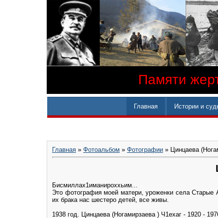
Памяти жерт
Главная
Истории и суд
Главная
»
Фотоальбом
»
Фотографии
» Цинцаева (Ногам
Бисмиллах1иманироххьим...
Это фотография моей матери, уроженки села Старые А
их брака нас шестеро детей, все живы.
1938 год. Цинцаева (Ногамирзаева ) Ч1ехаг - 1920 - 197