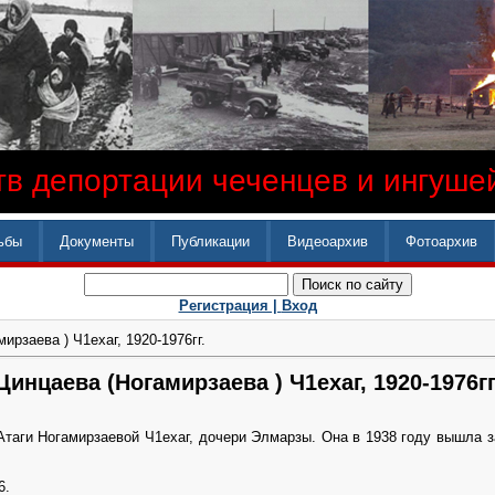
в депортации чеченцев и ингушей
ьбы
Документы
Публикации
Видеоархив
Фотоархив
Регистрация |
Вход
ирзаева ) Ч1ехаг, 1920-1976гг.
Цинцаева (Ногамирзаева ) Ч1ехаг, 1920-1976гг
таги Ногамирзаевой Ч1ехаг, дочери Элмарзы. Она в 1938 году вышла 
6.