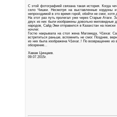
С этой фотографией связана такая история. Когда ч
село Чишки. Несмотря на выставленные кордоны и
непроходимой в это время горой, обойти не смог, хот
На этот раз путь пролегал уже через Старые Атаги. 
двух из них были изображены довольно миловидные де
народов, Сайд-Эми отправился в Казахстан на поиски
ночлег.
Гостю накрывала на стол жена Магомеда, Ч1ехаг. Са
встретиться раньше, вспомнить не смог. Позднее, ве
из них была изображена Ч1ехаг..! По возвращению из
обозрение...
Хаваж Цинцаев.
09.07.2015г.