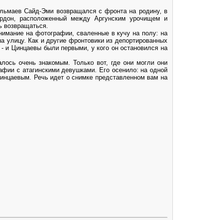
ельмаев Сайд-Эми возвращался с фронта на родину, в
ордон, расположенный между Аргунским урочищем и
ь возвращаться.
нимание на фотографии, сваленные в кучу на полу: на
а улицу. Как и другие фронтовики из депортированных
- и Цинцаевы были первыми, у кого он остановился на
лось очень знакомым. Только вот, где они могли они
афии с атагинскими девушками. Его осенило: на одной
Цинцаевым. Речь идет о снимке представленном вам на