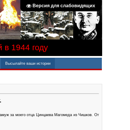
Версия для слабовидящих
 в 1944 году
Высылайте ваши истории
.
замуж за моего отца Цинцаева Магомеда из Чишков. От