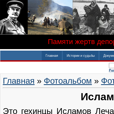
Памяти жертв депор
Главная
Истории и судьбы
Докум
Ре
Главная
»
Фотоальбом
»
Фо
Ислам
Это гехинцы Исламов Леча 