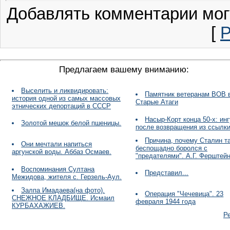
Добавлять комментарии мог
[
Р
Предлагаем вашему вниманию:
Выселить и ликвидировать:
Памятник ветеранам ВОВ в
история одной из самых массовых
Старые Атаги
этнических депортаций в СССР
Насыр-Корт конца 50-х: ин
Золотой мешок белой пшеницы.
после возвращения из ссылк
Причина, почему Сталин т
Они мечтали напиться
беспощадно боролся с
аргунской воды. Аббаз Осмаев.
"предателями". А.Г. Ферштей
Воспоминания Султана
Представил...
Межидова, жителя с. Герзель-Аул.
Залпа Имадаева(на фото).
Операция "Чечевица". 23
СНЕЖНОЕ КЛАДБИЩЕ. Исмаил
февраля 1944 года
КУРБАХАЖИЕВ.
Р