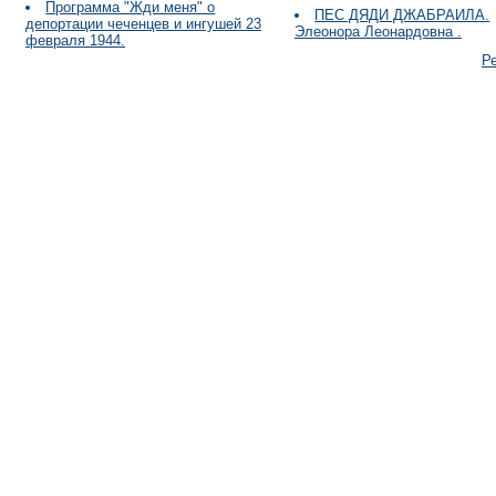
Программа "Жди меня" о
ПЕС ДЯДИ ДЖАБРАИЛА.
депортации чеченцев и ингушей 23
Элеонора Леонардовна .
февраля 1944.
Р