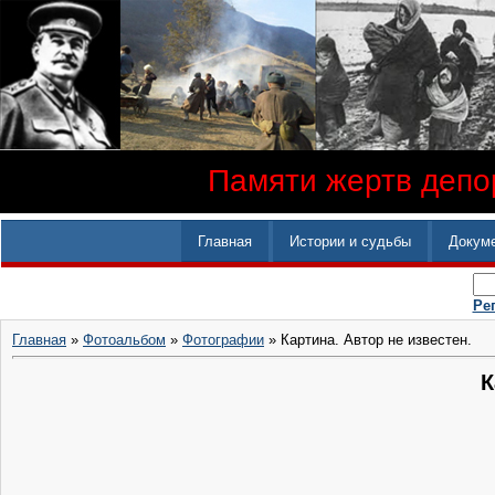
Памяти жертв депор
Главная
Истории и судьбы
Докум
Ре
Главная
»
Фотоальбом
»
Фотографии
» Картина. Автор не известен.
К