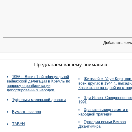
Добавлять комм
Предлагаем вашему вниманию:
1956 г. Визит 1-ой официадьной
Жителей с. Улус-Керт, как
вайнахской делегации в Кремль по
всех других в 1944 г., высади
вопросу о реабилитации
Казахстане на одной из станц
депортированных народов.
Эди Исаев. Спецпереселе
Туфельки маленькой девочки
1991
Хранительница памяти о
Бумага - заслон
народной трагедии
Трагедия семьи Бекова
ТАБУН
Джантимира.