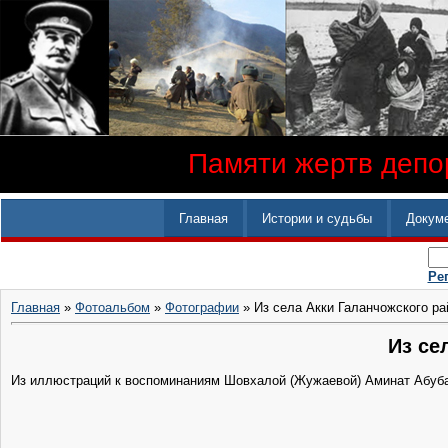
Памяти жертв депор
Главная
Истории и судьбы
Докум
Ре
Главная
»
Фотоальбом
»
Фотографии
» Из села Акки Галанчожского ра
Из се
Из иллюстраций к воспоминаниям Шовхалой (Жужаевой) Аминат Абубака