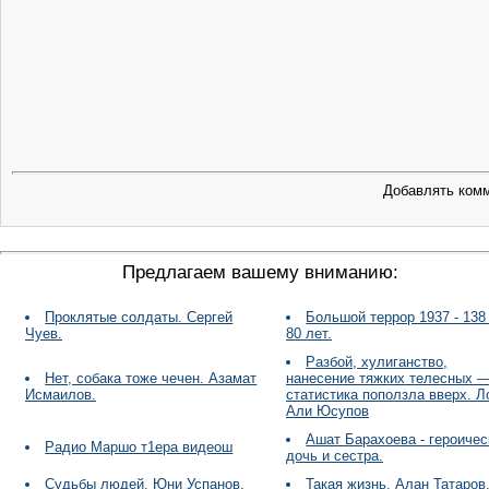
Добавлять комм
Предлагаем вашему вниманию:
Проклятые солдаты. Сергей
Большой террор 1937 - 138 г
Чуев.
80 лет.
Разбой, хулиганство,
Нет, собака тоже чечен. Азамат
нанесение тяжких телесных 
Исмаилов.
статистика поползла вверх. Л
Али Юсупов
Ашат Барахоева - героичес
Радио Маршо т1ера видеош
дочь и сестра.
Судьбы людей. Юни Успанов.
Такая жизнь. Алан Татаров