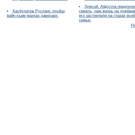
Зумсой. Абдулла предпоч
Хасбулатов Русланс дуьйцу
смерть, чем жизнь на чужбине
вайн къам махках даккхарх.
его застрелили на глазах все
семьи.
Р