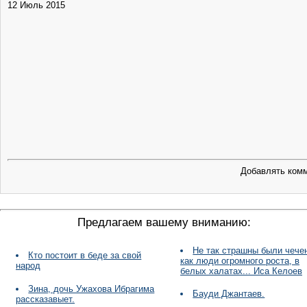
12 Июль 2015
Добавлять комм
Предлагаем вашему вниманию:
Не так страшны были чече
Кто постоит в беде за свой
как люди огромного роста, в
народ
белых халатах... Иса Келоев
Зина, дочь Ужахова Ибрагима
Бауди Джантаев.
рассказавыет.