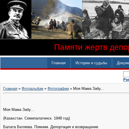
Памяти жертв депор
Главная
Истории и судьбы
Докум
Ре
Главная
»
Фотоальбом
»
Фотографии
» Моя Мама Забу...
Моя Мама Забу...
(Казахстан. Семипалатинск. 1948 год)
Балата Беляева. ‎Помним. Депортация и возвращение