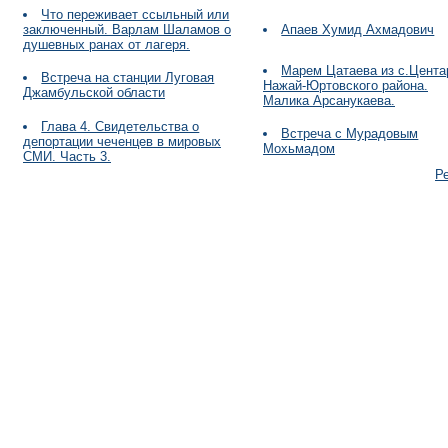
Что переживает ссыльный или
заключенный. Варлам Шаламов о
Апаев Хумид Ахмадович
душевных ранах от лагеря.
Марем Цатаева из с.Цента
Встреча на станции Луговая
Нажай-Юртовского района.
Джамбульской области
Малика Арсанукаева.
Глава 4. Свидетельства о
Встреча с Мурадовым
депортации чеченцев в мировых
Мохьмадом
СМИ. Часть 3.
Р