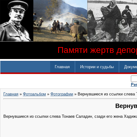
Памяти жертв депор
Главная
Истории и судьбы
Докум
Ре
Главная
»
Фотоальбом
»
Фотографии
» Вернувшиеся из ссылки слева 
Вернув
Вернувшиеся из ссылки слева Тонаев Саладин, сзади его жена Хадижа