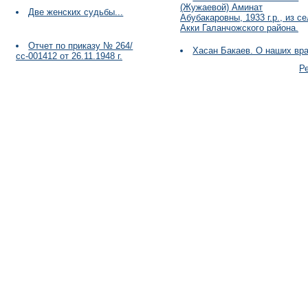
(Жужаевой) Аминат
Две женских судьбы...
Абубакаровны, 1933 г.р., из с
Акки Галанчожского района.
Отчет по приказу № 264/
Хасан Бакаев. О наших вра
сс-001412 от 26.11.1948 г.
Р