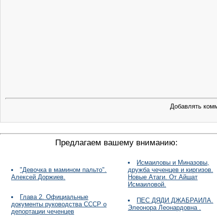
Добавлять комм
Предлагаем вашему вниманию:
Исмаиловы и Миназовы,
"Девочка в мамином пальто".
дружба чеченцев и киргизов.
Алексей Доржиев.
Новые Атаги. От Айшат
Исмаиловой.
Глава 2. Официальные
ПЕС ДЯДИ ДЖАБРАИЛА.
документы руководства СССР о
Элеонора Леонардовна .
депортации чеченцев