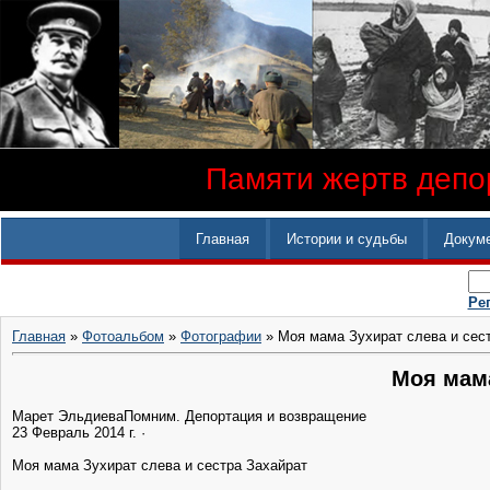
Памяти жертв депор
Главная
Истории и судьбы
Докум
Ре
Главная
»
Фотоальбом
»
Фотографии
» Моя мама Зухират слева и сес
Моя мама
Марет Эльдиева‎Помним. Депортация и возвращение
23 Февраль 2014 г. ·
Моя мама Зухират слева и сестра Захайрат