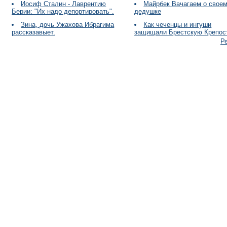
Иосиф Сталин - Лаврентию
Майрбек Вачагаем о свое
Берии: "Их надо депортировать".
дедушке
Зина, дочь Ужахова Ибрагима
Как чеченцы и ингуши
рассказавыет.
защищали Брестскую Крепос
Р