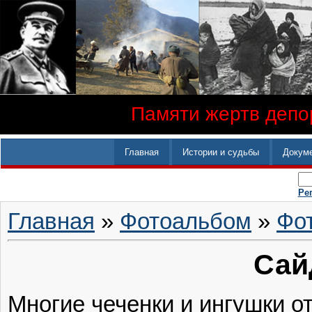
Памяти жертв депор
Главная
Истории и судьбы
Докум
Ре
Главная
»
Фотоальбом
»
Фо
Сай
Многие чеченки и ингушки о