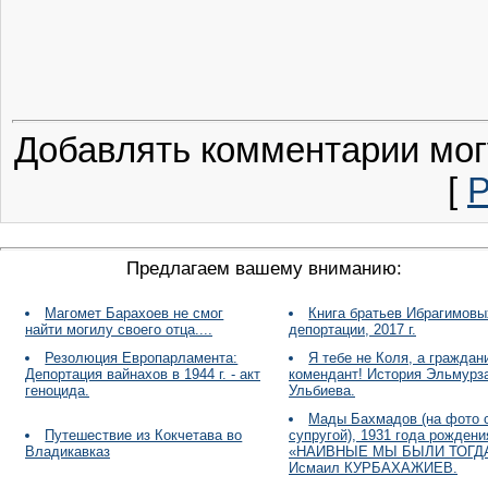
Добавлять комментарии мог
[
Р
Предлагаем вашему вниманию:
Магомет Барахоев не смог
Книга братьев Ибрагимовы
найти могилу своего отца....
депортации, 2017 г.
Резолюция Европарламента:
Я тебе не Коля, а граждан
Депортация вайнахов в 1944 г. - акт
комендант! История Эльмурз
геноцида.
Ульбиева.
Мады Бахмадов (на фото 
Путешествие из Кокчетава во
супругой), 1931 года рождени
Владикавказ
«НАИВНЫЕ МЫ БЫЛИ ТОГД
Исмаил КУРБАХАЖИЕВ.