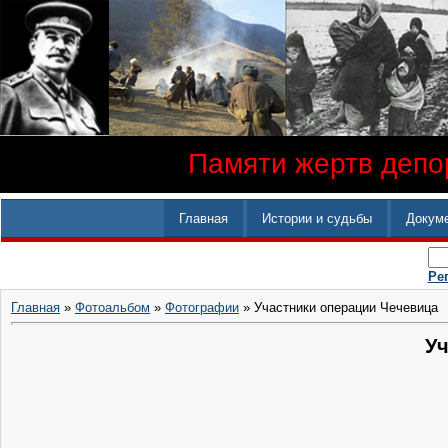
Памяти жертв депор
Главная
Истории и судьбы
Докум
Ре
Главная
»
Фотоальбом
»
Фотографии
» Участники операции Чечевица
Уч