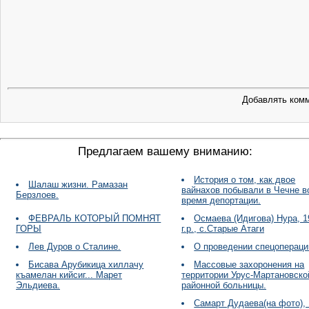
Добавлять комм
Предлагаем вашему вниманию:
История о том, как двое
Шалаш жизни. Рамазан
вайнахов побывали в Чечне в
Берзлоев.
время депортации.
ФЕВРАЛЬ КОТОРЫЙ ПОМНЯТ
Осмаева (Идигова) Нура, 1
ГОРЫ
г.р., с.Старые Атаги
Лев Дуров о Сталине.
О проведении спецопераци
Бисава Арубикица хиллачу
Массовые захоронения на
къамелан кийсиг... Марет
территории Урус-Мартановско
Эльдиева.
районной больницы.
Самарт Дудаева(на фото),