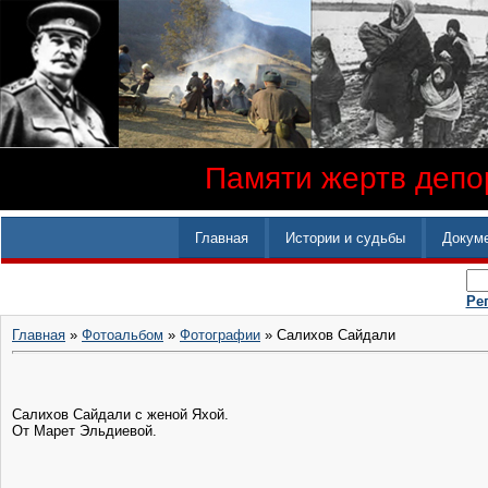
Памяти жертв депор
Главная
Истории и судьбы
Докум
Ре
Главная
»
Фотоальбом
»
Фотографии
» Салихов Сайдали
Салихов Сайдали с женой Яхой.
От Марет Эльдиевой.