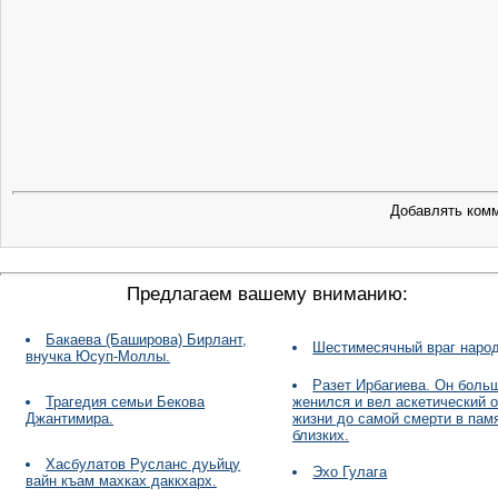
Добавлять комм
Предлагаем вашему вниманию:
Бакаева (Баширова) Бирлант,
Шестимесячный враг наро
внучка Юсуп-Моллы.
Разет Ирбагиева. Он боль
Трагедия семьи Бекова
женился и вел аскетический 
Джантимира.
жизни до самой смерти в пам
близких.
Хасбулатов Русланс дуьйцу
Эхо Гулага
вайн къам махках даккхарх.