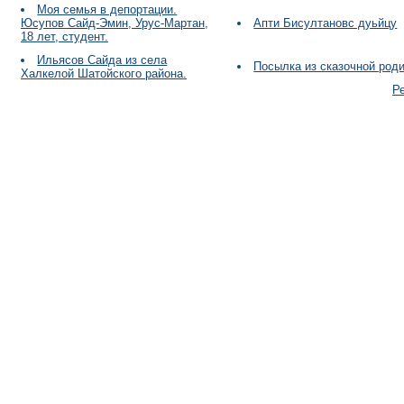
Моя семья в депортации.
Юсупов Сайд-Эмин, Урус-Мартан,
Апти Бисултановс дуьйцу
18 лет, студент.
Ильясов Сайда из села
Посылка из сказочной род
Халкелой Шатойского района.
Р